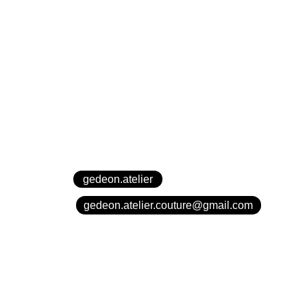
CONTACTS
gedeon.atelier
gedeon.atelier.couture@gmail.com
Photos tout droits réservés @GEDEON2026